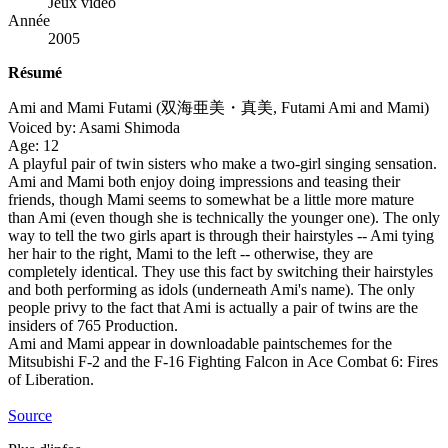
Jeux vidéo
Année
2005
Résumé
Ami and Mami Futami (双海亜美・真美, Futami Ami and Mami)
Voiced by: Asami Shimoda
Age: 12
A playful pair of twin sisters who make a two-girl singing sensation.
Ami and Mami both enjoy doing impressions and teasing their
friends, though Mami seems to somewhat be a little more mature
than Ami (even though she is technically the younger one). The only
way to tell the two girls apart is through their hairstyles -- Ami tying
her hair to the right, Mami to the left -- otherwise, they are
completely identical. They use this fact by switching their hairstyles
and both performing as idols (underneath Ami's name). The only
people privy to the fact that Ami is actually a pair of twins are the
insiders of 765 Production.
Ami and Mami appear in downloadable paintschemes for the
Mitsubishi F-2 and the F-16 Fighting Falcon in Ace Combat 6: Fires
of Liberation.
Source