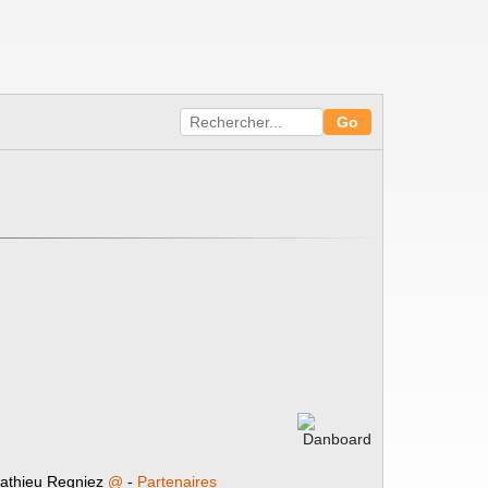
athieu Regniez
@
-
Partenaires