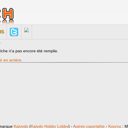
ns
.
fiche n'a pas encore été remplie.
ir en arrière
.
 marque
Kaiyodo
(
Kaiydo Hobby Lobby
) -
Autres copyrights
-
Kouryu
: M