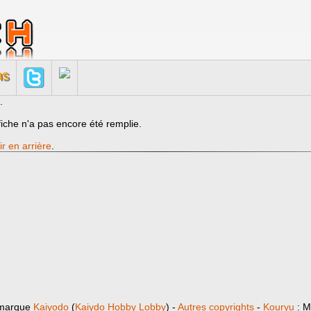
ns
.
fiche n'a pas encore été remplie.
ir en arrière
.
 marque
Kaiyodo
(
Kaiydo Hobby Lobby
) -
Autres copyrights
-
Kouryu
: M