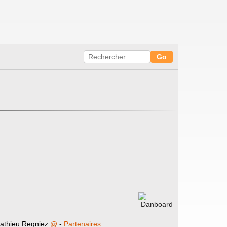
athieu Regniez
@
-
Partenaires