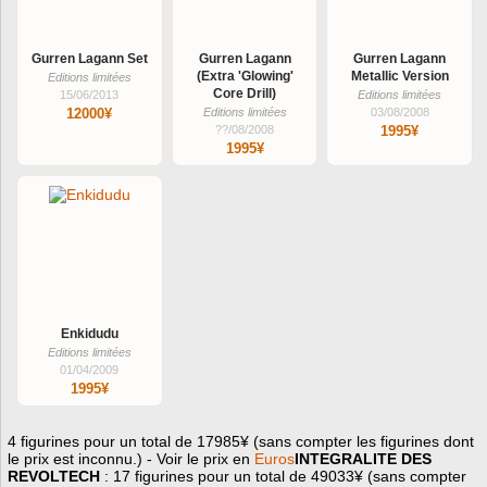
Gurren Lagann Set
Gurren Lagann
Gurren Lagann
(Extra 'Glowing'
Metallic Version
Editions limitées
Core Drill)
15/06/2013
Editions limitées
12000¥
Editions limitées
03/08/2008
??/08/2008
1995¥
1995¥
Enkidudu
Editions limitées
01/04/2009
1995¥
4 figurines pour un total de 17985¥ (sans compter les figurines dont
le prix est inconnu.) - Voir le prix en
Euros
INTEGRALITE DES
REVOLTECH
: 17 figurines pour un total de 49033¥ (sans compter