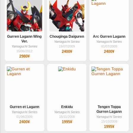
Gurren Lagann Wing
Chouginga Daiguren
Arc Gurren Lagann
Ver.
Yamaguchi Series
Yamaguchi Series
Yamaguchi Series
15/07/2009
01/07/2009
15/06/2012
2400¥
2400¥
2980¥
Gurren et Lagann
Enkidu
Tengen Toppa
Gurren Lagann
Yamaguchi Series
Yamaguchi Series
01/06/2009
15/11/2008
Yamaguchi Series
2400¥
1995¥
15/10/2008
1995¥