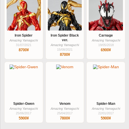
Iron Spider
Iron Spider Black
Carnage
ver.
Amazing Yamaguchi
Amazing Yamaguchi
31/07/2021
Amazing Yamaguchi
19/05/2018
8700¥
15/08/2021
6900¥
8700¥
Spider-Gwen
Venom
Spider-Man
Amazing Yamaguchi
Amazing Yamaguchi
Amazing Yamaguchi
25/06/2017
25/04/2017
22/01/2017
5900¥
7800¥
5900¥