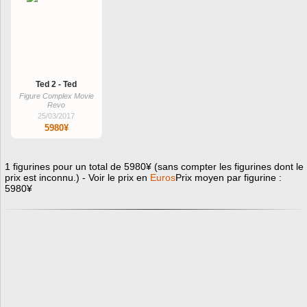
Ted 2 - Ted
Figure Complex Movie
Revo
25/03/2017
5980¥
1 figurines pour un total de 5980¥ (sans compter les figurines dont le
prix est inconnu.) - Voir le prix en
Euros
Prix moyen par figurine :
5980¥